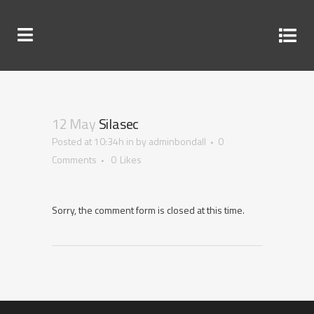
12 May
Silasec
Posted at 10:34h
in
by
adminbondall
0
Comments
0
Likes
Sorry, the comment form is closed at this time.