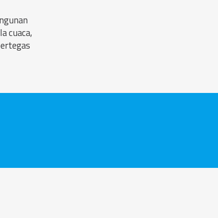
angunan
la cuaca,
pertegas