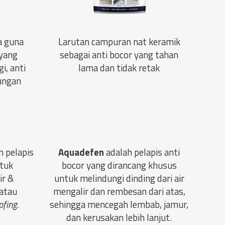
a guna
Larutan campuran nat keramik
 yang
sebagai anti bocor yang tahan
i, anti
lama dan tidak retak
kungan
h pelapis
Aquadefen
adalah pelapis anti
ntuk
bocor yang dirancang khusus
ir &
untuk melindungi dinding dari air
 atau
mengalir dan rembesan dari atas,
fing.
sehingga mencegah lembab, jamur,
dan kerusakan lebih lanjut.