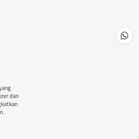
 yang
izer dan
gkatkan
n.