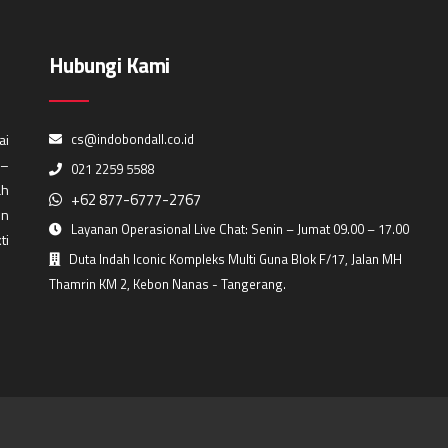
Hubungi Kami
ai
cs@indobondall.co.id
 –
021 2259 5588
ah
+62 877-6777-2767
in
Layanan Operasional Live Chat: Senin – Jumat 09.00 – 17.00
ti
Duta Indah Iconic Kompleks Multi Guna Blok F/17, Jalan MH
Thamrin KM 2, Kebon Nanas - Tangerang.