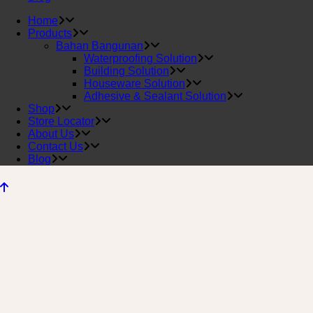
Home
Products
Bahan Bangunan
Waterproofing Solution
Building Solution
Houseware Solution
Adhesive & Sealant Solution
Shop
Store Locator
About Us
Contact Us
Blog