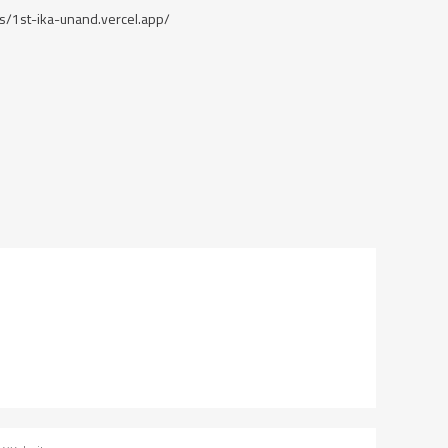
/s/1st-ika-unand.vercel.app/