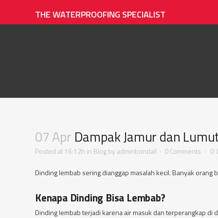
THE WATERPROOFING SPECIALIST
07 Apr
Dampak Jamur dan Lumut
Posted at 16:12h
in
Blog
by
adminbondall
0 Comments
0
Dinding lembab sering dianggap masalah kecil. Banyak orang ber
Kenapa Dinding Bisa Lembab?
Dinding lembab terjadi karena air masuk dan terperangkap di d