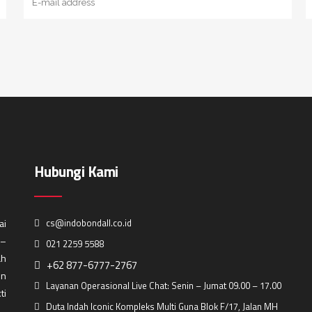
Hubungi Kami
ai
cs@indobondall.co.id
 –
021 2259 5588
ah
+62 877-6777-2767
in
Layanan Operasional Live Chat: Senin – Jumat 09.00 – 17.00
ti
Duta Indah Iconic Kompleks Multi Guna Blok F/17, Jalan MH