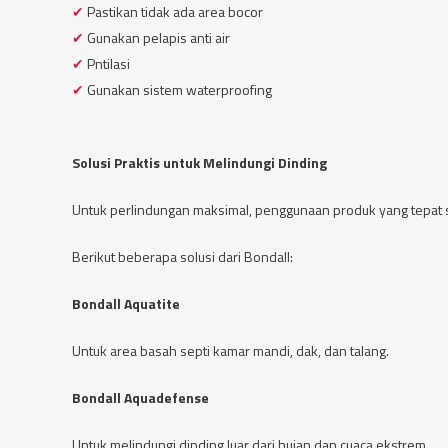
Pastikan tidak ada area bocor
Gunakan pelapis anti air
Pntilasi
Gunakan sistem waterproofing
Solusi Praktis untuk Melindungi Dinding
Untuk perlindungan maksimal, penggunaan produk yang tepat s
Berikut beberapa solusi dari Bondall:
Bondall Aquatite
Untuk area basah septi kamar mandi, dak, dan talang.
Bondall Aquadefense
Untuk melindungi dinding luar dari hujan dan cuaca ekstrem.