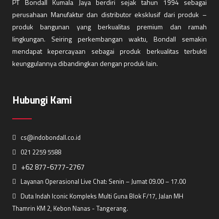
PT Bondall Kumala Jaya berdiri sejak tahun 1994 sebagai
perusahaan Manufaktur dan distributor eksklusif dari produk –
produk bangunan yang berkualitas premium dan ramah
lingkungan. Seiring perkembangan waktu, Bondall semakin
mendapat kepercayaan sebagai produk berkualitas terbukti
keunggulannya dibandingkan dengan produk lain.
Hubungi Kami
cs@indobondall.co.id
021 2259 5588
+62 877-6777-2767
Layanan Operasional Live Chat: Senin – Jumat 09.00 – 17.00
Duta Indah Iconic Kompleks Multi Guna Blok F/17, Jalan MH
Thamrin KM 2, Kebon Nanas - Tangerang.