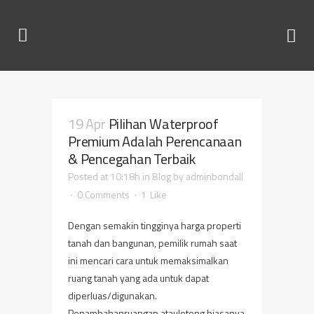
19 Apr
Pilihan Waterproof
Premium Adalah Perencanaan
& Pencegahan Terbaik
Posted at 10:18h
in
Blog
by
adminbondall
0 Comments
1
Like
Dengan semakin tingginya harga properti
tanah dan bangunan, pemilik rumah saat
ini mencari cara untuk memaksimalkan
ruang tanah yang ada untuk dapat
diperluas/digunakan.
Penambahanruangan atauloteng biasanya