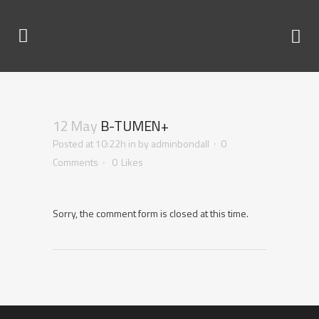
12 May
B-TUMEN+
Posted at 10:22h
in
by
adminbondall
0
Comments
0
Likes
Sorry, the comment form is closed at this time.