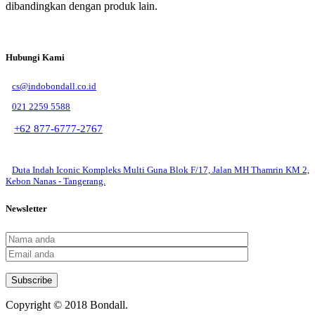
dibandingkan dengan produk lain.
Hubungi Kami
cs@indobondall.co.id
021 2259 5588
+62 877-6777-2767
Layanan Operasional Live Chat: Senin – Jumat 09.00 – 17.00
Duta Indah Iconic Kompleks Multi Guna Blok F/17, Jalan MH Thamrin KM 2,
Kebon Nanas - Tangerang.
Newsletter
Copyright © 2018 Bondall.