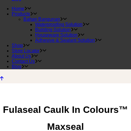
Home
Products
Bahan Bangunan
Waterproofing Solution
Building Solution
Houseware Solution
Adhesive & Sealant Solution
Shop
Store Locator
About Us
Contact Us
Blog
Fulaseal Caulk In Colours™
Maxseal