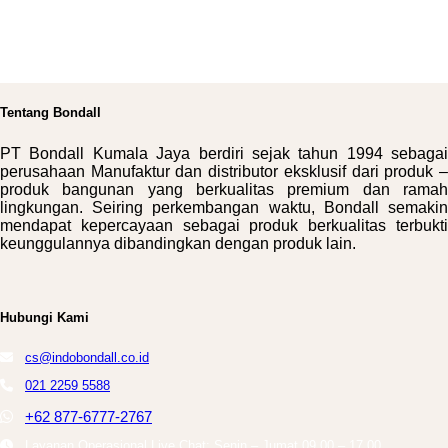
Tentang Bondall
PT Bondall Kumala Jaya berdiri sejak tahun 1994 sebagai
perusahaan Manufaktur dan distributor eksklusif dari produk –
produk bangunan yang berkualitas premium dan ramah
lingkungan. Seiring perkembangan waktu, Bondall semakin
mendapat kepercayaan sebagai produk berkualitas terbukti
keunggulannya dibandingkan dengan produk lain.
Hubungi Kami
cs@indobondall.co.id
021 2259 5588
+62 877-6777-2767
Layanan Operasional Live Chat: Senin – Jumat 09.00 – 17.00