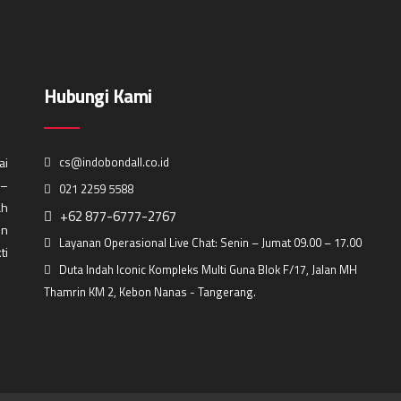
Hubungi Kami
ai
cs@indobondall.co.id
 –
021 2259 5588
ah
+62 877-6777-2767
in
Layanan Operasional Live Chat: Senin – Jumat 09.00 – 17.00
ti
Duta Indah Iconic Kompleks Multi Guna Blok F/17, Jalan MH
Thamrin KM 2, Kebon Nanas - Tangerang.